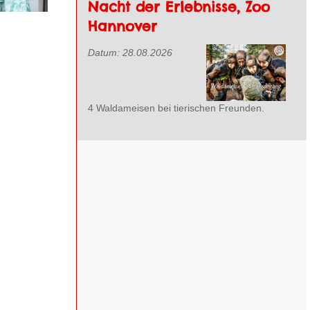
Nacht der Erlebnisse, Zoo
Hannover
Datum:
28.08.2026
ehen
ansehen
ehen
4 Waldameisen bei tierischen Freunden.
ansehen
ansehen
ansehen
ansehen
ansehen
ansehen
ansehen
ansehen