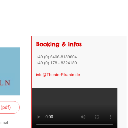
Booking & Infos
+49 (0) 6406-8189604
+49 (0) 178 - 8324180
info@TheaterPikante.de
 (pdf)
chmal