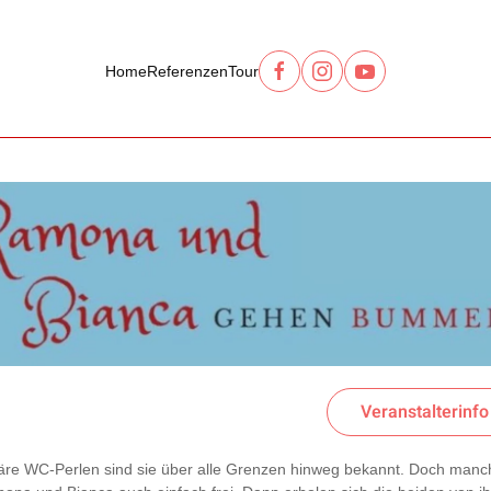
Home
Referenzen
Tour
Veranstalterinfo
äre WC-Perlen sind sie über alle Grenzen hinweg bekannt. Doch man