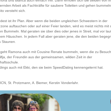
na und Bianca auch einfach frei. Dann erholen sich die beiden von ih
ernden Arbeit als Fachkräfte für saubere Toiletten und gehen bummeln.
to versteht sich.
dest ist ihr Plan. Aber wenn die beiden ungleichen Schwestern in der
one auftauchen oder auf einer Feier landen, wird es meist nichts mit
gen Bummeln. Mal geraten sie über dies oder jenes in Streit, mal vor la
em Häuschen. In jedem Fall aber geraten jene, die den beiden begeg
s Staunen.
geht Ramona auch mit Cousine Renate bummeln, wenn die zu Besuch 
ilfja, der Freundin aus der gemeinsamen, wilden Zeit in der
haftsschule.
ings auch mit Ekki, den sie beim SpeedDating kennengelernt hat.
 ICN, St. Protzmann, A. Biemer, Kerstin Vonderlahr.