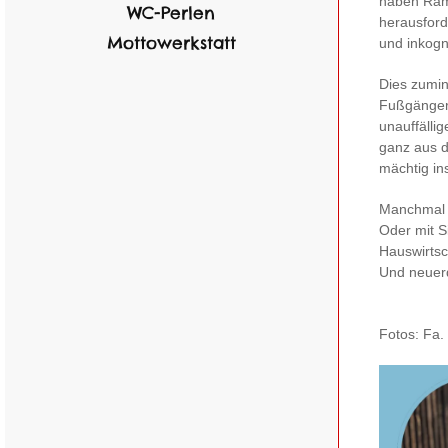
haben Ramo
WC-Perlen
herausford
Mottowerkstatt
und inkogni
Dies zumin
Fußgängerz
unauffälli
ganz aus d
mächtig in
Manchmal 
Oder mit S
Hauswirtsc
Und neuerd
Fotos: Fa.