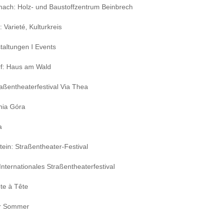
ach: Holz- und Baustoffzentrum Beinbrech
 Varieté, Kulturkreis
taltungen I Events
rf: Haus am Wald
raßentheaterfestival Via Thea
nia Góra
a
tein: Straßentheater-Festival
Internationales Straßentheaterfestival
ête à Tête
r Sommer