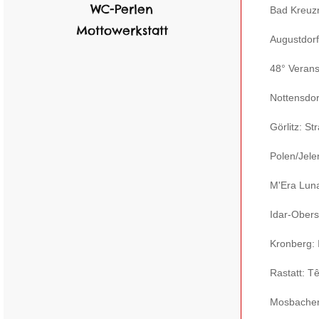
WC-Perlen
Bad Kreuzn
Mottowerkstatt
Augustdorf:
48° Verans
Nottensdo
Görlitz: St
Polen/Jele
M'Era Lun
Idar-Obers
Kronberg: 
Rastatt: T
Mosbache