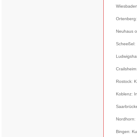
Wiesbaden:
Ortenberg:
Neuhaus ob
Scheeßel: 
Ludwigshaf
Crailsheim
Rostock: K
Koblenz: I
Saarbrück
Nordhorn: 
Bingen: Kul