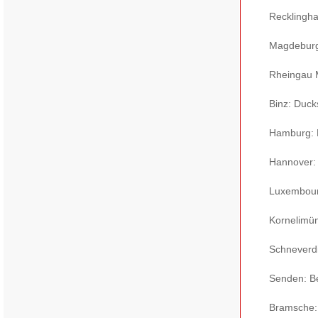
Recklingha
Magdeburg:
Rheingau M
Binz: Ducks
Hamburg: D
Hannover: 
Luxembourg
Kornelimün
Schneverdi
Senden: Be
Bramsche: 