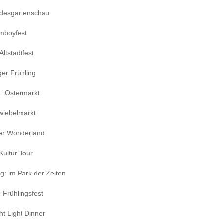
ndesgartenschau
mboyfest
Altstadtfest
er Frühling
: Ostermarkt
wiebelmarkt
mer Wonderland
 Kultur Tour
: im Park der Zeiten
 Frühlingsfest
ht Light Dinner