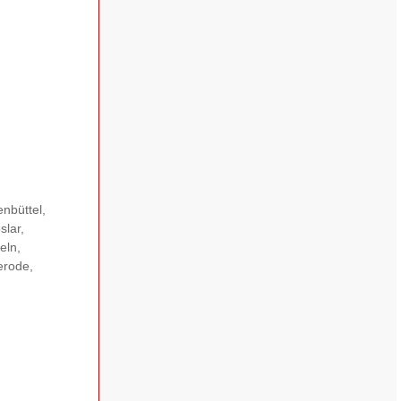
nbüttel,
slar,
eln,
erode,