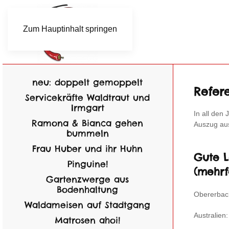
Zum Hauptinhalt springen
neu: doppelt gemoppelt
Refer
Servicekräfte Waldtraut und
Irmgart
In all den
Ramona & Bianca gehen
Auszug aus
bummeln
Frau Huber und ihr Huhn
Gute L
Pinguine!
(mehrf
Gartenzwerge aus
Bodenhaltung
Obererbac
Waldameisen auf Stadtgang
Australien:
Matrosen ahoi!