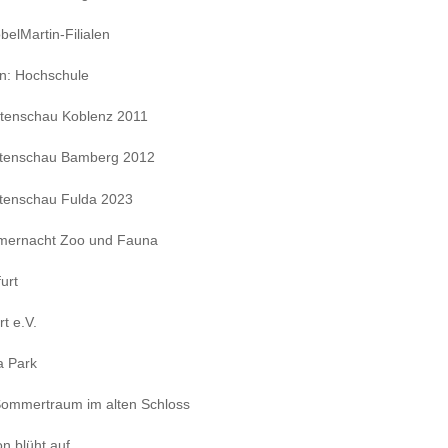
belMartin-Filialen
n: Hochschule
tenschau Koblenz 2011
tenschau Bamberg 2012
tenschau Fulda 2023
mernacht Zoo und Fauna
urt
t e.V.
a Park
Sommertraum im alten Schloss
lon blüht auf