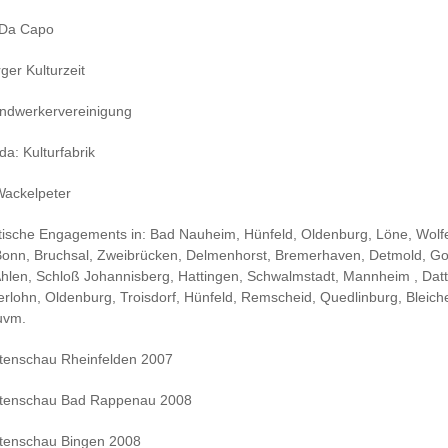
 Da Capo
er Kulturzeit
andwerkervereinigung
a: Kulturfabrik
 Wackelpeter
tische Engagements in: Bad Nauheim, Hünfeld, Oldenburg, Löne, Wolfe
 Bonn, Bruchsal, Zweibrücken, Delmenhorst, Bremerhaven, Detmold, Go
hlen, Schloß Johannisberg, Hattingen, Schwalmstadt, Mannheim , Datt
erlohn, Oldenburg, Troisdorf, Hünfeld, Remscheid, Quedlinburg, Bleich
uvm.
tenschau Rheinfelden 2007
tenschau Bad Rappenau 2008
tenschau Bingen 2008