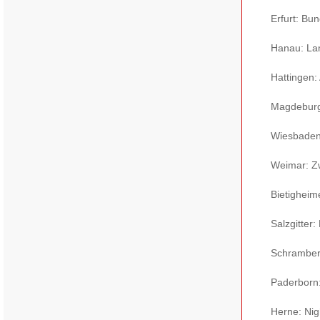
Erfurt: Bu
Hanau: La
Hattingen: 
Magdeburg
Wiesbaden
Weimar: Z
Bietighei
Salzgitter:
Schramberg
Paderborn:
Herne: Nig